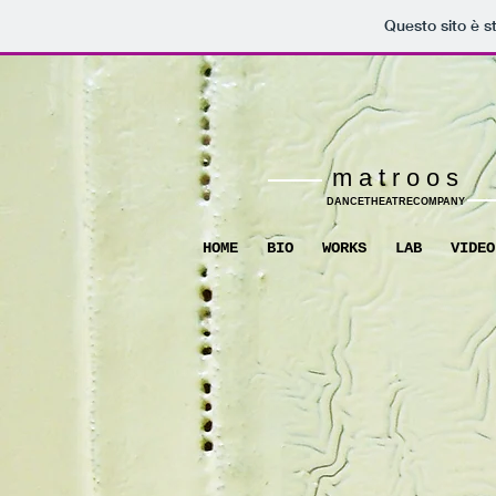
Questo sito è s
m a t r o o s
DANCETHEATRECOMPANY
HOME
BIO
WORKS
LAB
VIDEO