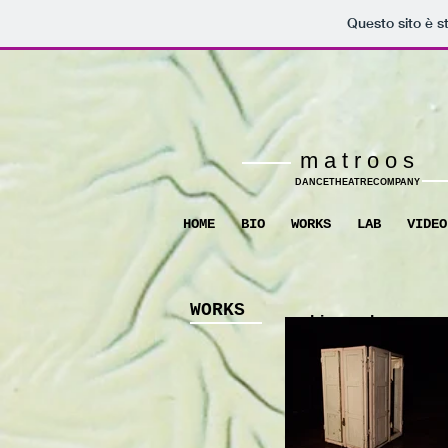
Questo sito è s
m a t r o o s
DANCETHEATRECOMPANY
HOME
BIO
WORKS
LAB
VIDEO
WORKS
shipwreck
(2021/19)