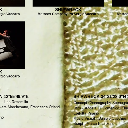
K
SHIPWRECK
gio Vaccaro
Matroos Company Ph Sergio Vaccaro
Matroo
K
gio Vaccaro
 12°55'49.9"E
SHIPWRECK 34°31'22.0"N 1
a -
Lisa Rosamilia
Concept Choreography Scenograp
hiara Marchesano,
Francesca Orlandi,
With -
Angela Di Domenico
, Ch
Carlotta Piraino
ino
Music Visual -
Daniele Casolino
Script -
Marco Bilanzone