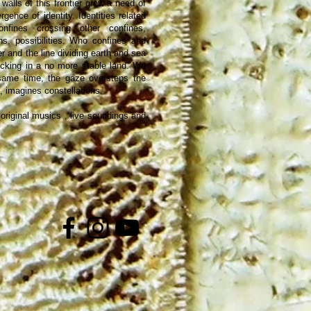
walls of this frontier grew a need of
gence of identity. Identities related
onfines crossing other confines,
ons, possibilities. Who confines and
r and the line dividing earth and sea
recking in a no more stable land. We
 same time, the gaze oversteps the
, imagines constellations.
riginal musics , live soundings and