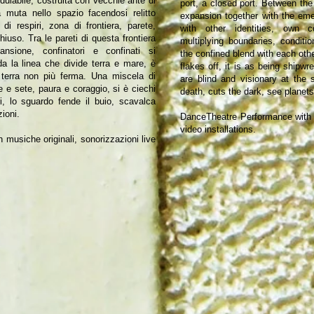
dulabile, costruita con vecchie ante di
port, a closed port. Between the 
a muta nello spazio facendosi relitto
expansion together with the emer
i respiri, zona di frontiera, parete,
with other identities, own c
hiuso. Tra le pareti di questa frontiera
multiplying boundaries, conditi
nsione, confinatori e confinati si
the confined blend with each othe
da la linea che divide terra e mare, è
flakes off, it is as being shipw
terra non più ferma. Una miscela di
are blind and visionary at the
e e sete, paura e coraggio, si è ciechi
death, cuts the dark, see planets
i, lo sguardo fende il buio, scavalca
ioni.
DanceTheatre Performance with o
video installations.
 musiche originali, sonorizzazioni live
r o o s