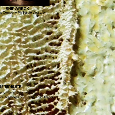
SHIPWRECK
s Company Ph Sergio Vaccaro
2°55'49.9"E
hy - Lisa Rosamilia
iara Marchesano,
Francesca Orlandi,