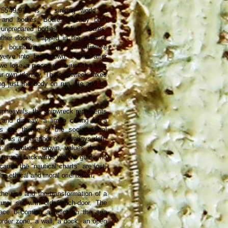
5'49.9"E is a sinking world, a
s and bodies. Bodies already born
 unprepared bodies, naked bodies.
ther doors, trapped in the edge of
 boundaries, exile of infinitive
rve into breakdown, barrier after
we lose a piece, untill just the loss
ur own identity. The shipwreck takes
g just the body on run, life and its
 upheavals, the shipwreck represents
s and dismay, a limbo calling for a
s the theme of the sociopolitical
ing, as a metaphor of nowadays drift.
: institutions drown, values drown,
 remain backwards with no guide, no
ecause the “nautical charts” are lost,
the ethical and moral orientation.
the use and the transformation of a
ure, set with old french-door. The
ace becoming a relict on the sea
order zone, a wall, a dock, an open