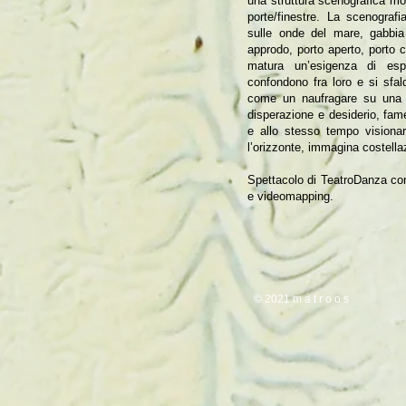
una struttura scenografica mo
porte/finestre. La scenografi
sulle onde del mare, gabbia d
approdo, porto aperto, porto c
matura un’esigenza di espa
confondono fra loro e si sfal
come un naufragare su una 
disperazione e desiderio, fam
e allo stesso tempo visionar
l’orizzonte, immagina costellaz
Spettacolo di TeatroDanza con
e videomapping.
© 2021 m a t 