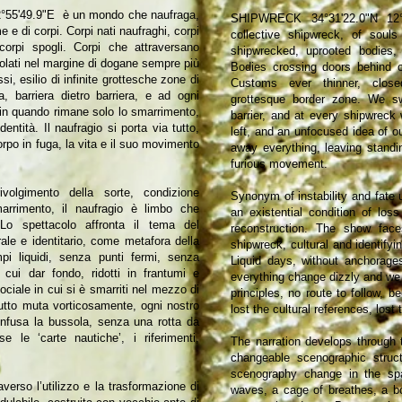
55'49.9"E è un mondo che naufraga,
SHIPWRECK 34°31'22.0"N 12°5
e e di corpi. Corpi nati naufraghi, corpi
collective shipwreck, of soul
 corpi spogli. Corpi che attraversano
shipwrecked, uprooted bodies,
ppolati nel margine di dogane sempre più
Bodies crossing doors behind o
ssi, esilio di infinite grottesche zone di
Customs ever thinner, closed
a, barriera dietro barriera, e ad ogni
grottesque border zone. We swe
fin quando rimane solo lo smarrimento,
barrier, and at every shipwreck 
dentità. Il naufragio si porta via tutto,
left, and an unfocused idea of o
corpo in fuga, la vita e il suo movimento
away everything, leaving standin
furious movement.
ivolgimento della sorte, condizione
Synonym of instability and fate
marrimento, il naufragio è limbo che
an existential condition of los
 Lo spettacolo affronta il tema del
reconstruction. The show face
urale e identitario, come metafora della
shipwreck, cultural and identify
pi liquidi, senza punti fermi, senza
Liquid days, without anchorages
 cui dar fondo, ridotti in frantumi e
everything change dizzly and we
ciale in cui si è smarriti nel mezzo di
principles, no route to follow, b
utto muta vorticosamente, ogni nostro
lost the cultural references, lost 
nfusa la bussola, senza una rotta da
 le ‘carte nautiche’, i riferimenti,
The narration develops through 
changeable scenographic struct
scenography change in the sp
averso l’utilizzo e la trasformazione di
waves, a cage of breathes, a b