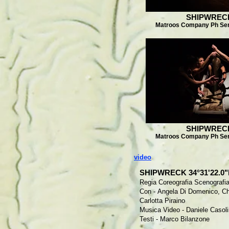
SHIPWREC
Matroos Company Ph Ser
SHIPWREC
Matroos Company Ph Ser
video
SHIPWRECK 34°31'22.0"N
Regia Coreografia Scenografi
Con -
Angela Di Domenico
, C
Carlotta Piraino
Musica Video -
Daniele Casol
Testi -
Marco Bilanzone