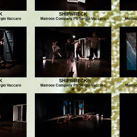
K
SHIPWRECK
gio Vaccaro
Matroos Company Ph Sergio Vaccaro
Matroo
K
SHIPWRECK
gio Vaccaro
Matroos Company Ph Sergio Vaccaro
Matroo