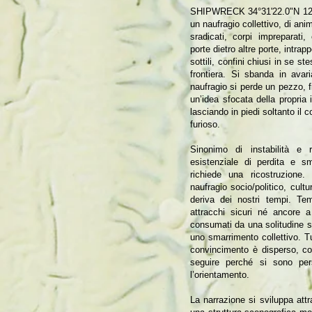
SHIPWRECK 34°31'22.0"N 12°
un naufragio collettivo, di anim
sradicati, corpi impreparati,
porte dietro altre porte, intra
sottili, confini chiusi in se ste
frontiera. Si sbanda in avari
naufragio si perde un pezzo, 
un’idea sfocata della propria i
lasciando in piedi soltanto il 
furioso.
Sinonimo di instabilità e r
esistenziale di perdita e s
richiede una ricostruzione.
naufragio socio/politico, cult
deriva dei nostri tempi. Tem
attracchi sicuri né ancore a
consumati da una solitudine so
uno smarrimento collettivo. T
convincimento è disperso, co
seguire perché si sono perse
l’orientamento.
La narrazione si sviluppa attr