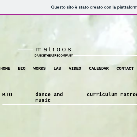
Questo sito è stato creato con la piattafo
m a t r o o s
DANCETHEATRECOMPANY
HOME
BIO
WORKS
LAB
VIDEO
CALENDAR
CONTACT
BIO
dance and
curriculum matro
music