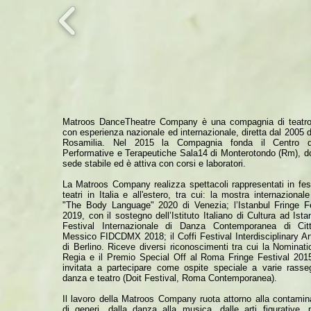
Matroos DanceTheatre Company è una compagnia di teatr
con esperienza nazionale ed internazionale, diretta dal 2005 
Rosamilia. Nel 2015 la Compagnia fonda il Centro d
Performative e Terapeutiche Sala14 di Monterotondo (Rm), d
sede stabile ed è attiva con corsi e laboratori.
La Matroos Company realizza spettacoli rappresentati in fes
teatri in Italia e all'estero, tra cui: la mostra internazionale
"The Body Language" 2020 di Venezia; l’Istanbul Fringe Fe
2019, con il sostegno dell’Istituto Italiano di Cultura ad Istan
Festival Internazionale di Danza Contemporanea di Cit
Messico FIDCDMX 2018; il Coffi Festival Interdisciplinary A
di Berlino. Riceve diversi riconoscimenti tra cui la Nominati
Regia e il Premio Special Off al Roma Fringe Festival 201
invitata a partecipare come ospite speciale a varie rasse
danza e teatro (Doit Festival, Roma Contemporanea).
Il lavoro della Matroos Company ruota attorno alla contamin
di generi, dalla danza alla musica, dalle arti figurative, p