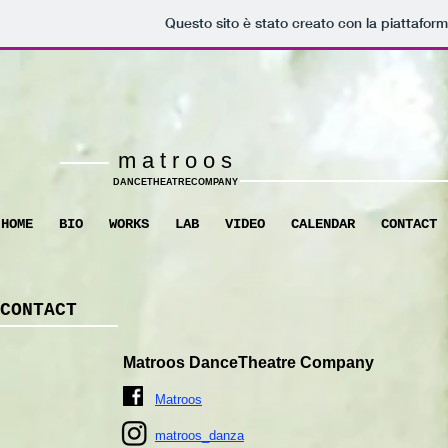
Questo sito è stato creato con la piattafor
m a t r o o s
DANCETHEATRECOMPANY
HOME
BIO
WORKS
LAB
VIDEO
CALENDAR
CONTACT
CONTACT
Matroos DanceTheatre Company
Matroos
matroos_danza