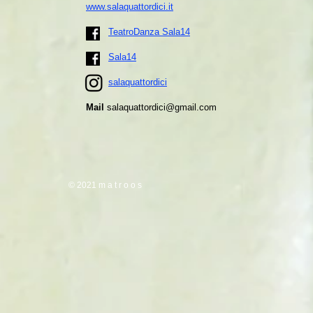
www.salaquattordici.it
TeatroDanza Sala14
Sala14
salaquattordici
Mail
salaquattordici@gmail.com
© 2021 m a t r o o s